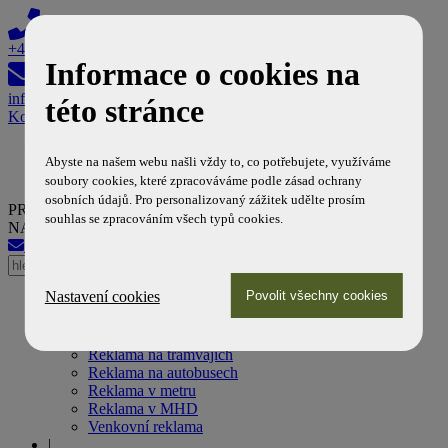
+420 608 603 308
Informace o cookies na
info@reklamanamhd.cz
této stránce
Košík
Abyste na našem webu našli vždy to, co potřebujete, využíváme
soubory cookies, které zpracováváme podle zásad ochrany
osobních údajů. Pro personalizovaný zážitek udělte prosím
PROFESIONÁLNÍ PARTNER DOPRAVNÍCH PODNIKŮ
souhlas se zpracováním všech typů cookies.
NA POLI MHD REKLAMY
info@reklamanamhd.cz
+420 608 603 308
Nastavení cookies
Úvod
|
Naše služby
Reklama na tramvajích
Reklama na autobusech
Reklama v metru
Reklama v MHD
Venkovní reklama
|