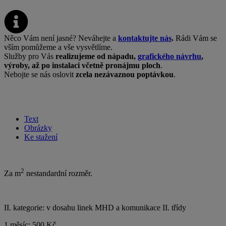
Něco Vám není jasné? Neváhejte a
kontaktujte nás
.
Rádi Vám se
vším pomůžeme a vše vysvětlíme.
Služby pro Vás
realizujeme od nápadu,
grafického návrhu
,
výroby, až po instalaci včetně pronájmu ploch
.
Nebojte se nás oslovit
zcela nezávaznou poptávkou
.
Text
Obrázky
Ke stažení
2
Za m
nestandardní rozměr.
II. kategorie: v dosahu linek MHD a komunikace II. třídy
1 měsíc: 500 Kč