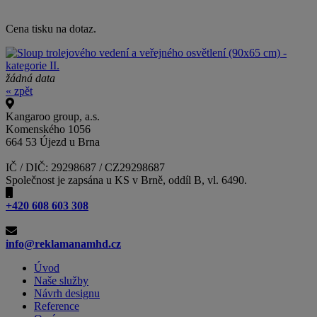
Cena tisku na dotaz.
žádná data
« zpět
Kangaroo group, a.s.
Komenského 1056
664 53 Újezd u Brna
IČ / DIČ: 29298687 / CZ29298687
Společnost je zapsána u KS v Brně, oddíl B, vl. 6490.
+420 608 603 308
info@reklamanamhd.cz
Úvod
Naše služby
Návrh designu
Reference