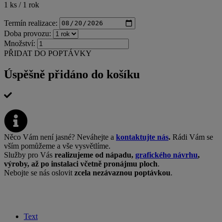
1 ks / 1 rok
Termín realizace:
Doba provozu:
Množství:
PŘIDAT DO POPTÁVKY
Úspěšně přidáno do košíku
Něco Vám není jasné? Neváhejte a
kontaktujte nás
.
Rádi Vám se
vším pomůžeme a vše vysvětlíme.
Služby pro Vás
realizujeme od nápadu,
grafického návrhu
,
výroby, až po instalaci včetně pronájmu ploch
.
Nebojte se nás oslovit
zcela nezávaznou poptávkou
.
Text