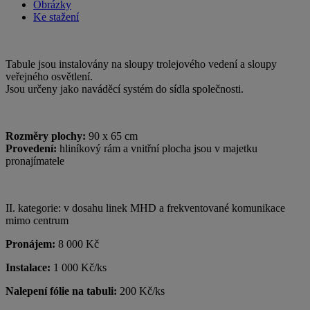
Obrázky
Ke stažení
Tabule jsou instalovány na sloupy trolejového vedení a sloupy
veřejného osvětlení.
Jsou určeny jako naváděcí systém do sídla společnosti.
Rozměry plochy:
90 x 65 cm
Provedení:
hliníkový rám a vnitřní plocha jsou v majetku
pronajímatele
II. kategorie: v dosahu linek MHD a frekventované komunikace
mimo centrum
Pronájem:
8 000 Kč
Instalace:
1 000 Kč/ks
Nalepení fólie na tabuli:
200 Kč/ks