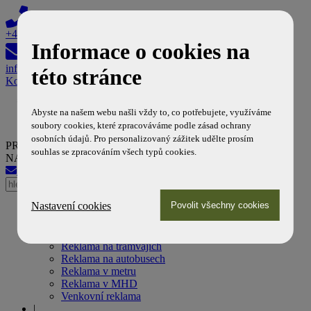
+420 608 603 308
Informace o cookies na
info@reklamanamhd.cz
této stránce
Košík
Abyste na našem webu našli vždy to, co potřebujete, využíváme
soubory cookies, které zpracováváme podle zásad ochrany
osobních údajů. Pro personalizovaný zážitek udělte prosím
PROFESIONÁLNÍ PARTNER DOPRAVNÍCH PODNIKŮ
souhlas se zpracováním všech typů cookies.
NA POLI MHD REKLAMY
info@reklamanamhd.cz
+420 608 603 308
Nastavení cookies
Úvod
|
Naše služby
Reklama na tramvajích
Reklama na autobusech
Reklama v metru
Reklama v MHD
Venkovní reklama
|