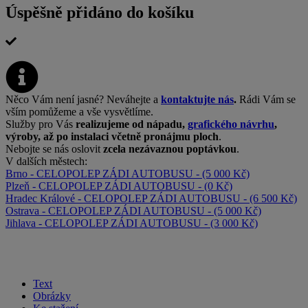
Úspěšně přidáno do košíku
Něco Vám není jasné? Neváhejte a
kontaktujte nás
.
Rádi Vám se
vším pomůžeme a vše vysvětlíme.
Služby pro Vás
realizujeme od nápadu,
grafického návrhu
,
výroby, až po instalaci včetně pronájmu ploch
.
Nebojte se nás oslovit
zcela nezávaznou poptávkou
.
V dalších městech:
Brno - CELOPOLEP ZÁDI AUTOBUSU - (5 000 Kč)
Plzeň - CELOPOLEP ZÁDI AUTOBUSU - (0 Kč)
Hradec Králové - CELOPOLEP ZÁDI AUTOBUSU - (6 500 Kč)
Ostrava - CELOPOLEP ZÁDI AUTOBUSU - (5 000 Kč)
Jihlava - CELOPOLEP ZÁDI AUTOBUSU - (3 000 Kč)
Text
Obrázky