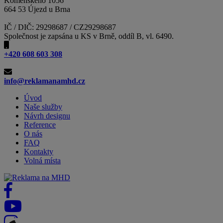
Komenského 1056
664 53 Újezd u Brna
IČ / DIČ: 29298687 / CZ29298687
Společnost je zapsána u KS v Brně, oddíl B, vl. 6490.
+420 608 603 308
info@reklamanamhd.cz
Úvod
Naše služby
Návrh designu
Reference
O nás
FAQ
Kontakty
Volná místa