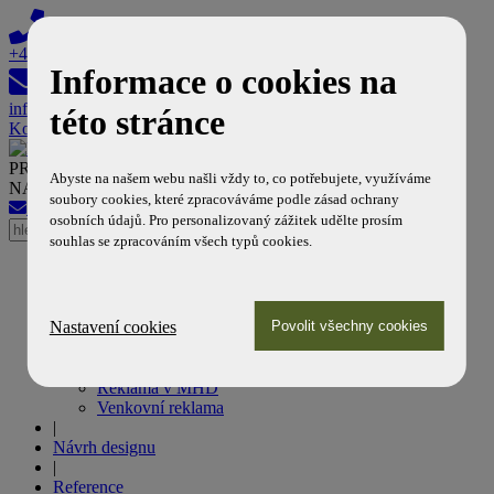
+420 608 603 308
Informace o cookies na
info@reklamanamhd.cz
této stránce
Košík
PROFESIONÁLNÍ PARTNER DOPRAVNÍCH PODNIKŮ
Abyste na našem webu našli vždy to, co potřebujete, využíváme
NA POLI MHD REKLAMY
soubory cookies, které zpracováváme podle zásad ochrany
info@reklamanamhd.cz
+420 608 603 308
osobních údajů. Pro personalizovaný zážitek udělte prosím
souhlas se zpracováním všech typů cookies.
Úvod
|
Naše služby
Nastavení cookies
Reklama na tramvajích
Reklama na autobusech
Reklama v metru
Reklama v MHD
Venkovní reklama
|
Návrh designu
|
Reference