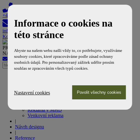
+420 608 603 308
Informace o cookies na
info@reklamanamhd.cz
této stránce
Košík
PROFESIONÁLNÍ PARTNER DOPRAVNÍCH PODNIKŮ
Abyste na našem webu našli vždy to, co potřebujete, využíváme
NA POLI MHD REKLAMY
soubory cookies, které zpracováváme podle zásad ochrany
info@reklamanamhd.cz
+420 608 603 308
osobních údajů. Pro personalizovaný zážitek udělte prosím
souhlas se zpracováním všech typů cookies.
Úvod
|
Naše služby
Nastavení cookies
Reklama na tramvajích
Reklama na autobusech
Reklama v metru
Reklama v MHD
Venkovní reklama
|
Návrh designu
|
Reference