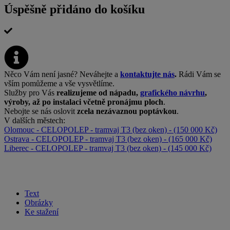
Úspěšně přidáno do košíku
Něco Vám není jasné? Neváhejte a
kontaktujte nás
.
Rádi Vám se
vším pomůžeme a vše vysvětlíme.
Služby pro Vás
realizujeme od nápadu,
grafického návrhu
,
výroby, až po instalaci včetně pronájmu ploch
.
Nebojte se nás oslovit
zcela nezávaznou poptávkou
.
V dalších městech:
Olomouc - CELOPOLEP - tramvaj T3 (bez oken) - (150 000 Kč)
Ostrava - CELOPOLEP - tramvaj T3 (bez oken) - (165 000 Kč)
Liberec - CELOPOLEP - tramvaj T3 (bez oken) - (145 000 Kč)
Text
Obrázky
Ke stažení