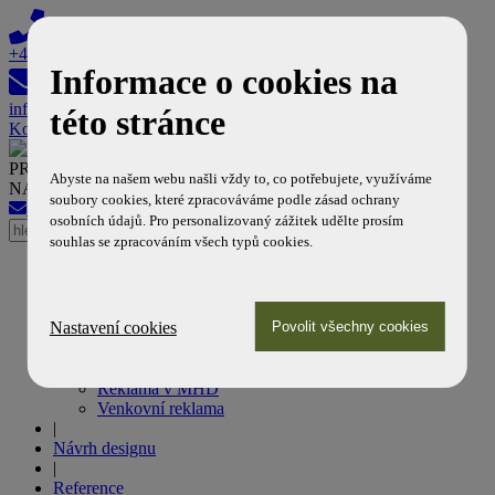
+420 608 603 308
Informace o cookies na
info@reklamanamhd.cz
této stránce
Košík
PROFESIONÁLNÍ PARTNER DOPRAVNÍCH PODNIKŮ
Abyste na našem webu našli vždy to, co potřebujete, využíváme
NA POLI MHD REKLAMY
soubory cookies, které zpracováváme podle zásad ochrany
info@reklamanamhd.cz
+420 608 603 308
osobních údajů. Pro personalizovaný zážitek udělte prosím
souhlas se zpracováním všech typů cookies.
Úvod
|
Naše služby
Nastavení cookies
Reklama na tramvajích
Reklama na autobusech
Reklama v metru
Reklama v MHD
Venkovní reklama
|
Návrh designu
|
Reference