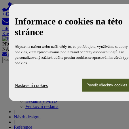
+420 608 603 308
Informace o cookies na této
info@reklamanamhd.cz
stránce
Košík
PROFESIONÁLNÍ PARTNER DOPRAVNÍCH PODNIKŮ
Abyste na našem webu našli vždy to, co potřebujete, využíváme soubory
NA POLI MHD REKLAMY
cookies, které zpracováváme podle zásad ochrany osobních údajů. Pro
info@reklamanamhd.cz
+420 608 603 308
personalizovaný zážitek udělte prosím souhlas se zpracováním všech typ
cookies.
Úvod
|
Naše služby
Nastavení cookies
Reklama na tramvajích
Reklama na autobusech
Reklama v metru
Reklama v MHD
Venkovní reklama
|
Návrh designu
|
Reference