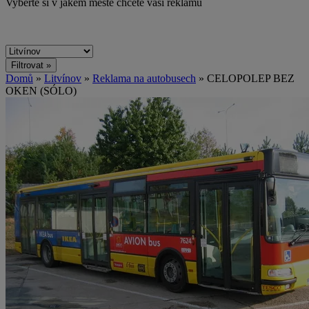
Vyberte si v jakém městě chcete vaši reklamu
Domů
»
Litvínov
»
Reklama na autobusech
» CELOPOLEP BEZ
OKEN (SÓLO)