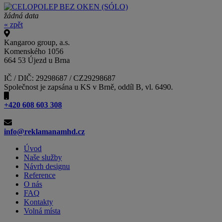
žádná data
« zpět
Kangaroo group, a.s.
Komenského 1056
664 53 Újezd u Brna
IČ / DIČ: 29298687 / CZ29298687
Společnost je zapsána u KS v Brně, oddíl B, vl. 6490.
+420 608 603 308
info@reklamanamhd.cz
Úvod
Naše služby
Návrh designu
Reference
O nás
FAQ
Kontakty
Volná místa