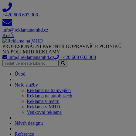
+420 608 603 308
info@reklamanamhd.cz
Košík
PROFESIONÁLNÍ PARTNER DOPRAVNÍCH PODNIKŮ
NA POLI MHD REKLAMY
info@reklamanamhd.cz
+420 608 603 308
Úvod
|
Naše služby
Reklama na tramvajích
Reklama na autobusech
Reklama v metru
Reklama v MHD
Venkovní reklama
|
Návrh designu
|
Reference