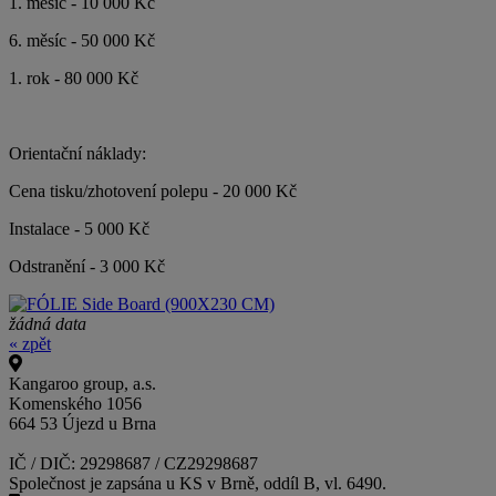
1. měsíc - 10 000 Kč
6. měsíc - 50 000 Kč
1. rok - 80 000 Kč
Orientační náklady:
Cena tisku/zhotovení polepu - 20 000 Kč
Instalace - 5 000 Kč
Odstranění - 3 000 Kč
žádná data
« zpět
Kangaroo group, a.s.
Komenského 1056
664 53 Újezd u Brna
IČ / DIČ: 29298687 / CZ29298687
Společnost je zapsána u KS v Brně, oddíl B, vl. 6490.