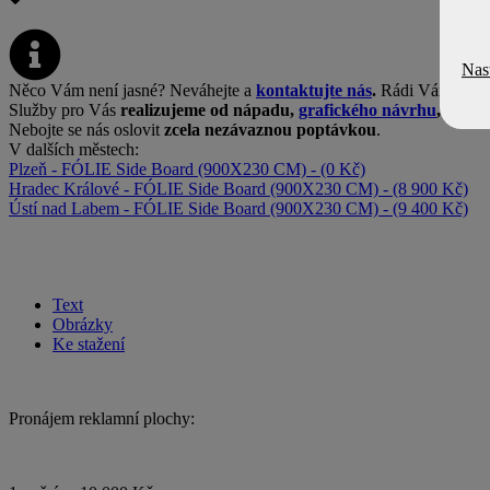
Nas
Něco Vám není jasné? Neváhejte a
kontaktujte nás
.
Rádi Vám se vš
Služby pro Vás
realizujeme od nápadu,
grafického návrhu
, výrob
Nebojte se nás oslovit
zcela nezávaznou poptávkou
.
V dalších městech:
Plzeň - FÓLIE Side Board (900X230 CM) - (0 Kč)
Hradec Králové - FÓLIE Side Board (900X230 CM) - (8 900 Kč)
Ústí nad Labem - FÓLIE Side Board (900X230 CM) - (9 400 Kč)
Text
Obrázky
Ke stažení
Pronájem reklamní plochy: