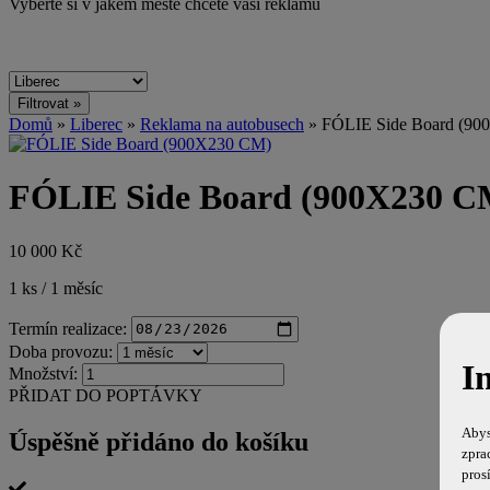
Vyberte si v jakém městě chcete vaši reklamu
Domů
»
Liberec
»
Reklama na autobusech
» FÓLIE Side Board (9
FÓLIE Side Board (900X230 C
10 000 Kč
1 ks / 1 měsíc
Termín realizace:
Doba provozu:
I
Množství:
PŘIDAT DO POPTÁVKY
Abys
Úspěšně přidáno do košíku
zpra
pros