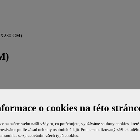
00X230 CM)
M)
nformace o cookies na této stránc
te na našem webu našli vždy to, co potřebujete, využíváme soubory cookies, které
cováváme podle zásad ochrany osobních údajů. Pro personalizovaný zážitek udělt
ím souhlas se zpracováním všech typů cookies.