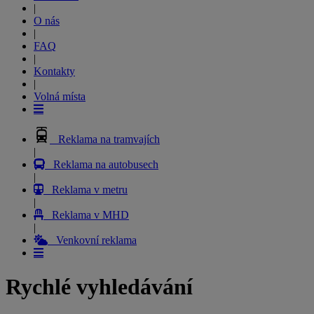
|
O nás
|
FAQ
|
Kontakty
|
Volná místa
Reklama na tramvajích
|
Reklama na autobusech
|
Reklama v metru
|
Reklama v MHD
|
Venkovní reklama
Rychlé vyhledávání