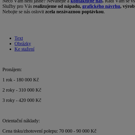
Něco Vám není jasné? Neváhejte a
kontaktujte nás
.
Rádi Vám se vš
Služby pro Vás
realizujeme od nápadu,
grafického návrhu
, výrob
Nebojte se nás oslovit
zcela nezávaznou poptávkou
.
Text
Obrázky
Ke stažení
Pronájem:
1 rok - 180 000 Kč
2 roky - 310 000 Kč
3 roky - 420 000 Kč
Orientační náklady:
Cena tisku/zhotovení polepu: 70 000 - 90 000 Kč