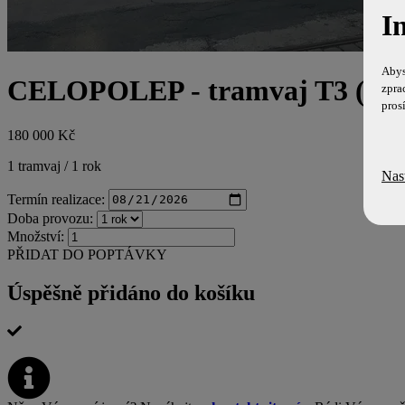
I
Abys
CELOPOLEP - tramvaj T3 (včet
zpra
pros
180 000 Kč
1 tramvaj / 1 rok
Nas
Termín realizace:
Doba provozu:
Množství:
PŘIDAT DO POPTÁVKY
Úspěšně přidáno do košíku