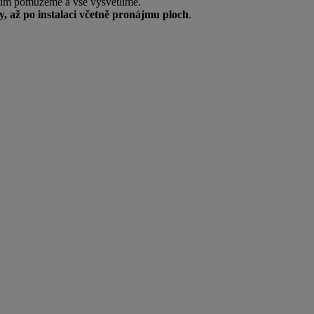
ím pomůžeme a vše vysvětlíme.
y, až po instalaci včetně pronájmu ploch
.