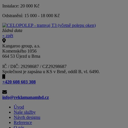
Instalace: 20 000 Kč
Odstranění: 15 000 - 18 000 Kč
žádná data
« zpět
Kangaroo group, a.s.
Komenského 1056
664 53 Újezd u Brna
IČ / DIČ: 29298687 / CZ29298687
Společnost je zapsána u KS v Brně, oddíl B, vl. 6490.
+420 608 603 308
info@reklamanamhd.cz
Úvod
Naše služby
Návrh designu
Reference
O nás