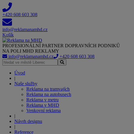
+420 608 603 308
info@reklamanamhd.cz
Košík
PROFESIONÁLNÍ PARTNER DOPRAVNÍCH PODNIKŮ
NA POLI MHD REKLAMY
info@reklamanamhd.cz
+420 608 603 308
Úvod
|
Naše služby
Reklama na tramvajích
Reklama na autobusech
Reklama v metru
Reklama v MHD
Venkovní reklama
|
Návrh designu
|
Reference