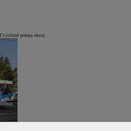
 (včetně polepu oken)