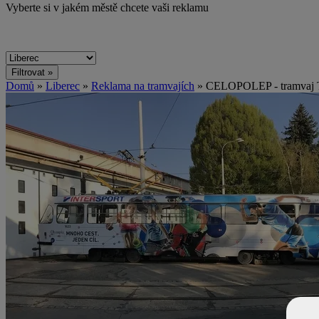
Vyberte si v jakém městě chcete vaši reklamu
Domů
»
Liberec
»
Reklama na tramvajích
» CELOPOLEP - tramvaj T3