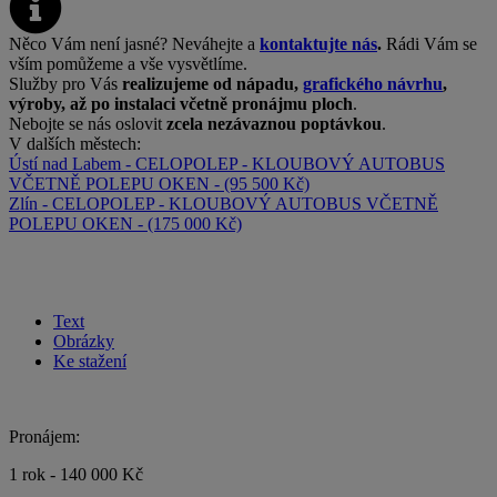
Něco Vám není jasné? Neváhejte a
kontaktujte nás
.
Rádi Vám se
vším pomůžeme a vše vysvětlíme.
Služby pro Vás
realizujeme od nápadu,
grafického návrhu
,
výroby, až po instalaci včetně pronájmu ploch
.
Nebojte se nás oslovit
zcela nezávaznou poptávkou
.
V dalších městech:
Ústí nad Labem - CELOPOLEP - KLOUBOVÝ AUTOBUS
VČETNĚ POLEPU OKEN - (95 500 Kč)
Zlín - CELOPOLEP - KLOUBOVÝ AUTOBUS VČETNĚ
POLEPU OKEN - (175 000 Kč)
Text
Obrázky
Ke stažení
Pronájem:
1 rok - 140 000 Kč