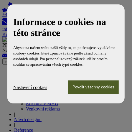
+420 608 603 308
Informace o cookies na
info@reklamanamhd.cz
této stránce
Košík
PROFESIONÁLNÍ PARTNER DOPRAVNÍCH PODNIKŮ
Abyste na našem webu našli vždy to, co potřebujete, využíváme
NA POLI MHD REKLAMY
soubory cookies, které zpracováváme podle zásad ochrany
info@reklamanamhd.cz
+420 608 603 308
osobních údajů. Pro personalizovaný zážitek udělte prosím
souhlas se zpracováním všech typů cookies.
Úvod
|
Naše služby
Nastavení cookies
Reklama na tramvajích
Reklama na autobusech
Reklama v metru
Reklama v MHD
Venkovní reklama
|
Návrh designu
|
Reference